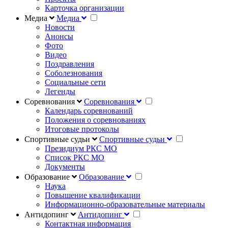
Карточка организации
Медиа
Медиа
Новости
Анонсы
Фото
Видео
Поздравления
Соболезнования
Социальные сети
Легенды
Соревнования
Соревнования
Календарь соревнований
Положения о соревнованиях
Итоговые протоколы
Спортивные судьи
Спортивные судьи
Президиум РКС МО
Список РКС МО
Документы
Образование
Образование
Наука
Повышение квалификации
Информационно-образовательные материалы
Антидопинг
Антидопинг
Контактная информация