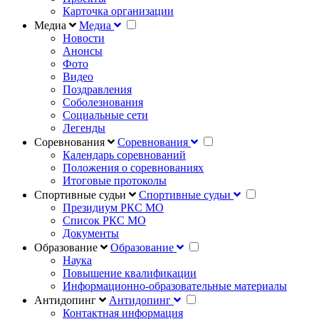
Карточка организации
Медиа
Медиа
Новости
Анонсы
Фото
Видео
Поздравления
Соболезнования
Социальные сети
Легенды
Соревнования
Соревнования
Календарь соревнований
Положения о соревнованиях
Итоговые протоколы
Спортивные судьи
Спортивные судьи
Президиум РКС МО
Список РКС МО
Документы
Образование
Образование
Наука
Повышение квалификации
Информационно-образовательные материалы
Антидопинг
Антидопинг
Контактная информация