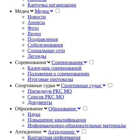
Карточка организации
Медиа
Медиа
Новости
Анонсы
Фото
Видео
Поздравления
Соболезнования
Социальные сети
Легенды
Соревнования
Соревнования
Календарь соревнований
Положения о соревнованиях
Итоговые протоколы
Спортивные судьи
Спортивные судьи
Президиум РКС МО
Список РКС МО
Документы
Образование
Образование
Наука
Повышение квалификации
Информационно-образовательные материалы
Антидопинг
Антидопинг
Контактная информация