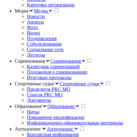
Карточка организации
Медиа
Медиа
Новости
Анонсы
Фото
Видео
Поздравления
Соболезнования
Социальные сети
Легенды
Соревнования
Соревнования
Календарь соревнований
Положения о соревнованиях
Итоговые протоколы
Спортивные судьи
Спортивные судьи
Президиум РКС МО
Список РКС МО
Документы
Образование
Образование
Наука
Повышение квалификации
Информационно-образовательные материалы
Антидопинг
Антидопинг
Контактная информация