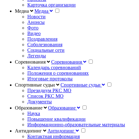
Карточка организации
Медиа
Медиа
Новости
Анонсы
Фото
Видео
Поздравления
Соболезнования
Социальные сети
Легенды
Соревнования
Соревнования
Календарь соревнований
Положения о соревнованиях
Итоговые протоколы
Спортивные судьи
Спортивные судьи
Президиум РКС МО
Список РКС МО
Документы
Образование
Образование
Наука
Повышение квалификации
Информационно-образовательные материалы
Антидопинг
Антидопинг
Контактная информация