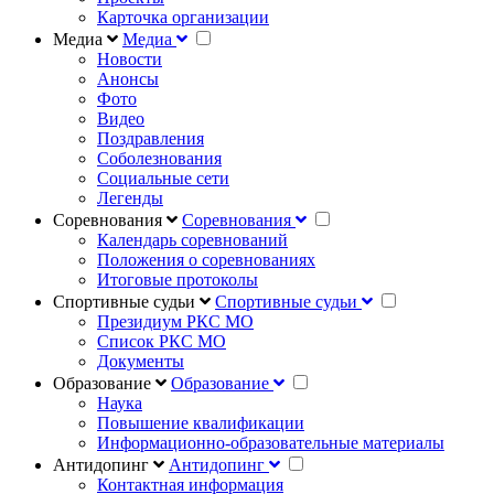
Карточка организации
Медиа
Медиа
Новости
Анонсы
Фото
Видео
Поздравления
Соболезнования
Социальные сети
Легенды
Соревнования
Соревнования
Календарь соревнований
Положения о соревнованиях
Итоговые протоколы
Спортивные судьи
Спортивные судьи
Президиум РКС МО
Список РКС МО
Документы
Образование
Образование
Наука
Повышение квалификации
Информационно-образовательные материалы
Антидопинг
Антидопинг
Контактная информация