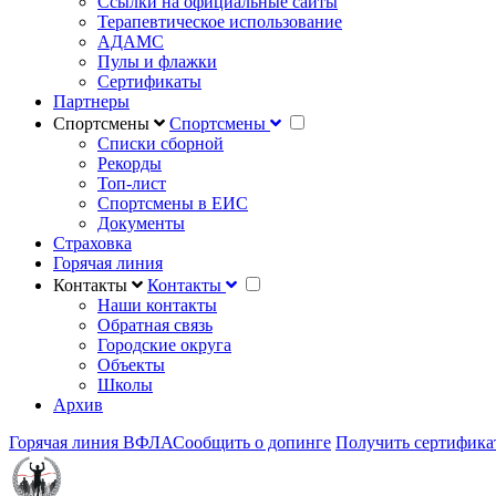
Ссылки на официальные сайты
Терапевтическое использование
АДАМС
Пулы и флажки
Сертификаты
Партнеры
Спортсмены
Спортсмены
Списки сборной
Рекорды
Топ-лист
Спортсмены в ЕИС
Документы
Страховка
Горячая линия
Контакты
Контакты
Наши контакты
Обратная связь
Городские округа
Объекты
Школы
Архив
Горячая линия ВФЛА
Сообщить о допинге
Получить сертифика